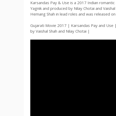
Karsandas Pay & Use is a 2017 Indian romantic 
Yagnik and produced by Nilay Chotai and Vaishal
Hemang Shah in lead roles and was released o
Gujarati Movie 2017 | Karsandas Pay and Use |
by Vaishal Shah and Nilay Chotai |