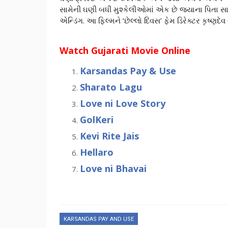
સામેની ઘણી બધી મુશ્કેલીઓમાં એક છે જયાના પિતા સામે 
એન્ડિંગ. આ ફિલ્મને ‘છેલ્લો દિવસ’ ફેમ ડિરેક્ટર કૃષ્ણદેવ
Watch Gujarati Movie Online
Karsandas Pay & Use
Sharato Lagu
Love ni Love Story
GolKeri
Kevi Rite Jais
Hellaro
Love ni Bhavai
KARSANDAS PAY AND USE