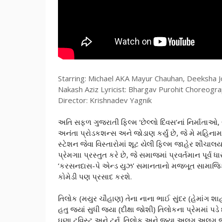
Starring: Michael AKA Mayur Chauhan, Deeksha 
Nakash Aziz Lyricist: Bhargav Purohit Choreograp
Director: Krishnadev Yagnik
અતિ સફળ ગુજરાતી ફિલ્મ ‘છેલ્લો દિવસ’નાં નિર્માતાઓ, 
અનંતા પ્રોડકશન્સ અને જોડાણ કર્યું છે, જે મે મહિના
સ્ટેશન જેવા વિસ્તારોમાં શૂટ યેલી ફિલ્મ જાહેર શૌ
પ્રેમગાા પ્રસ્તુત કરે છે, જે સમાજમાં પ્રવર્તમાન પૂર
‘કરસનદાસ-પે એન્ડ યુઝ’ સમાનતાનો મજબૂત સામાજિક સંદ
કોમેડી પણ પ્રસાદ કરશે.
તિલોક (મયુર ચૌહાણ) તેના નાના ભાઈ સુંદર (હેમાંગ શાહ) 
હતુ જ્યાં સુધી જયા (દીક્ષા જોશી) તિલોકના પ્રેમમાં પ
ઘણા ટ્વિસ્ટ અને ટર્ન. તિલોક અને જયા અલગ અલગ જ