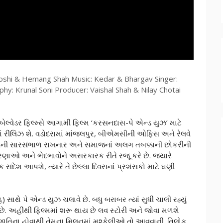
Joshi & Hemang Shah Music: Kedar & Bhargav Singer:
hy: Krunal Soni Producer: Vaishal Shah & Nilay Chotai
બેલ્વેડર ફિલ્મ્સે આગામી ફિલ્મ ‘કરસનદાસ-પે એન્ડ યુઝ’ માટે
માં રીલિઝ શે. વડોદરામાં માંજલપુર, બીએમસીની ઓફિસ અને રેલવે
ચાલયની સારસંભાળ રાખનાર અને સમાજનાં અલગ તબક્કાની છોકરીની
્વ ધારણાઓ અને ભેદભાવોને અસરકારક રીતે રજૂ કરે છે. જયારે
ેશ આપશે, ત્યારે તે છેલ્લા દિવસનાં પ્રશંસકો માટે ઘણી
સાથે પે એન્ડ યુઝ ચલાવે છે. બધુ બરાબર ત્યાં સુધી ચાલી રહ્યું
ડે છે. અહીંથી ફિલ્મમાં શરૂ થાય છે લવ સ્ટોરી અને જોવા મળશે
ાતિના હોવાથી તેમના મિલનમાં મુશ્કેલીઓ તો આવવાની. તિલોક