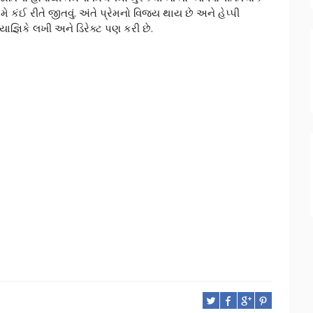
કંઈ રીતે જીતવું. અંતે પ્રેમનો વિજય થાય છે અને હેપ્પી
 યાજ્ઞિકે લખી અને ડિરેક્ટ પણ કરી છે.