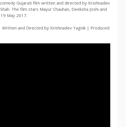
comedy Gujarati film written and directed by Krishnadev
 Shah. The film stars Mayur Chauhan, Deeksha Joshi and
n 19 May 2017.
 Written and Directed by Krishnadev Yagnik | Produced