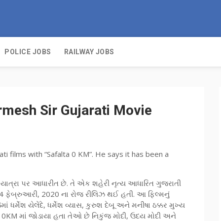
POLICE JOBS
RAILWAY JOBS
rmesh Sir Gujarati Movie
 films with “Safalta 0 KM”. He says it has been a
ની યાત્રા પર આધારીત છે. તે એક શહેરી નૃત્ય આધારિત ગુજરાતી
4 ફેબ્રુઆરી, 2020 ના રોજ રીલિઝ થઈ હતી. આ ફિલ્મનું
ાં ધર્મેશ યેલેંદે, ધર્મેશ વ્યાસ, કુરુશ દેબૂ અને મનીષા ઠક્કર મુખ્ય
 0KM માં જોડાયા હતા તેઓ છે નિકુંજ મોદી, ઉદય મોદી અને