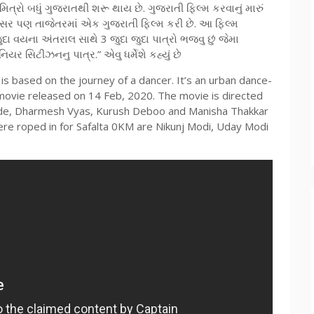
ા મિત્રો બધું ગુજરાતથી શરૂ થાય છે. ગુજરાતી ફિલ્મ કરવાનું મારું
 શ્રોફ સર પણ તાજેતરમાં એક ગુજરાતી ફિલ્મ કરી છે. આ ફિલ્મ
દા વયના અંતરાલ સાથે 3 જુદા જુદા પાત્રો ભજવુ છું જેમા
યર સિટીઝનનુ પાત્ર.” એવુ ધર્મેશે કહ્યું છે
 is based on the journey of a dancer. It’s an urban dance-
 movie released on 14 Feb, 2020. The movie is directed
de, Dharmesh Vyas, Kurush Deboo and Manisha Thakkar
ere roped in for Safalta 0KM are Nikunj Modi, Uday Modi