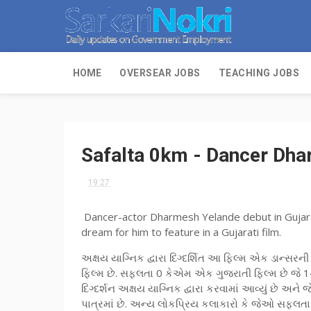
HOME
OVERSEAR JOBS
TEACHING JOBS
Safalta 0km - Dancer Dha
19:27
Dancer-actor Dharmesh Yelande debut in Gujarati
dream for him to feature in a Gujarati film.
અક્ષય યાગ્નિક દ્વારા દિગ્દર્શિત આ ફિલ્મ એક ડાન્સર
ફિલ્મ છે. સફલતા 0 કેએમ એક ગુજરાતી ફિલ્મ છે જે 1
દિગ્દર્શન અક્ષય યાગ્નિક દ્વારા કરવામાં આવ્યું છે અને જેમ
પાત્રમાં છે. અન્ય લોકપ્રિય કલાકારો કે જેઓ સફલતા