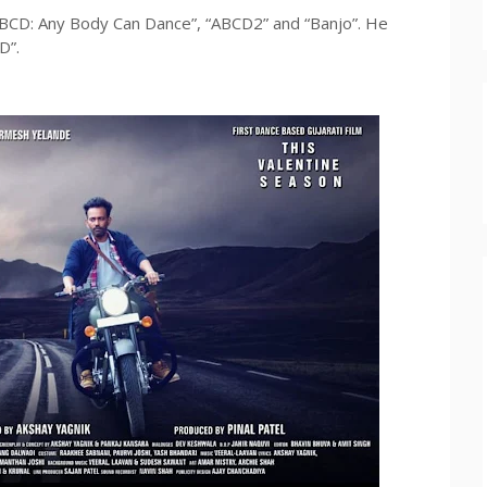
ABCD: Any Body Can Dance”, “ABCD2” and “Banjo”. He
D”.