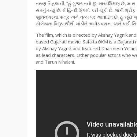
તરુણ નિહલાની. “હું ગુજરાતનો છું, મારું શિક્ષણ છે, માર
સપનું રહ્યું છે. મેં હિન્દી ફિલ્મો કરી ચૂકી છે. જેકી
જીવનભરના પાત્ર અને નૃત્ય પર આધારિત છે. હું જુદા જુ
કોલેજ્ના વિદ્યાર્થીથી માંડીને આધેડ વયના અને પછી સિનિ
The film, which is directed by Akshay Yagnik and
based Gujarati movie. Safalta 0KM is a Gujarati
by Akshay Yagnik and featured Dharmesh Yelan
as lead characters. Other popular actors who w
and Tarun Nihalani.