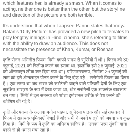
which features her, is already a smash. When it comes to
acting, neither one is better than the other, but the storyline
and direction of the picture are both terrible.
It's understood that when Taapsee Pannu states that Vidya
Balan's 'Dirty Picture' has provided a new pitch to females to
play lengthy innings in Hindi cinema, she's referring to films
with the ability to draw an audience. This does not
necessitate the presence of Khan, Kumar, or Roshan.
कृति सेनन अभिनीत फिल्म 'मिमी' काफी समय से सुर्खियों में थी। फिल्म को 30
जुलाई, 2021 को रिलीज़ करने का इरादा था, हालाँकि इसे 26 जुलाई, 2021
को ऑनलाइन लीक कर दिया गया था। परिणामस्वरूप, निर्माता 26 जुलाई की
शाम को इसे ऑनलाइन पोस्ट करने के लिए दौड़ पड़े। सरोगेसी फिल्म का विषय
है। एक समय था जब भारत को सरोगेसी चाहने वाले पश्चिमी देशों के लिए एक
सुरक्षित आश्रय के रूप में देखा जाता था, और सरोगेसी एक आकर्षक व्यवसाय
बन गया। 'मिमी' में इस समस्या को थोड़ा इमोशनल तरीके से पेश करने की
कोशिश की गई है।
कृति और पंकज के अलावा मनोज पाहवा, सुप्रिया पाठक और सई तम्हंकर ने
फिल्म में सहायक भूमिकाएँ निभाई हैं और सभी ने अपने पात्रों को अपना सब कुछ
दिया है। मिमी के रूप में कृति का अभिनय हाजिर है। उनका 'परम सुंदरी' गाना
पहले से ही धमाल मचा रहा है।