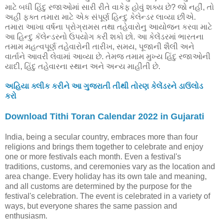
માટે બધી હિંદુ રજાઓમાં સારી રીતે વાકેફ હોવું શક્ય છે? જો નહીં, તો
અહીં ફક્ત તમારા માટે એક સંપૂર્ણ હિન્દુ કેલેન્ડર લાવ્યા છીએ.
તમારા આખા વર્ષના પ્રોગ્રામસ તથા તહેવારોનુ આયોજન કરવા માટે
આ હિન્દુ કૅલેન્ડરનો ઉપયોગ કરી શકો છો. આ કેલેંડરમાં ભારતના
તમામ મહત્વપૂર્ણ તહેવારોની તારીખ, સમય, પૂજાની શૈલી અને
વાર્તાને આવરી લેવામાં આવ્યા છે. તેમજ તમામ મુખ્ય હિંદુ રજાઓની
યાદી, હિંદુ તહેવારના સ્થાન અને અન્ય માહીતી છે.
અહિયા ક્લીક કરીને આ ગુજરાતી તીથી તોરણ કેલેંડરને ડાઉંલોડ
કરો
Download Tithi Toran Calendar 2022 in Gujarati
India, being a secular country, embraces more than four
religions and brings them together to celebrate and enjoy
one or more festivals each month. Even a festival's
traditions, customs, and ceremonies vary as the location and
area change. Every holiday has its own tale and meaning,
and all customs are determined by the purpose for the
festival's celebration. The event is celebrated in a variety of
ways, but everyone shares the same passion and
enthusiasm.