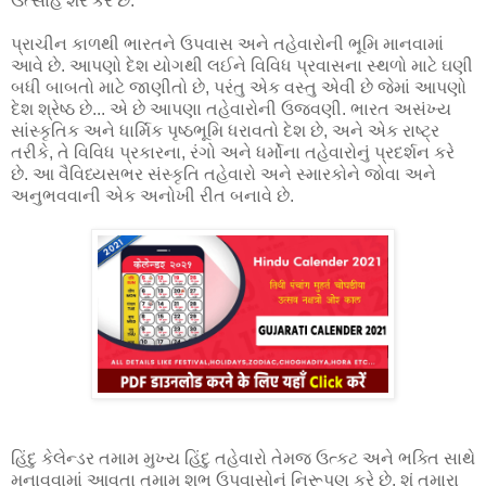
ઉત્સાહ શેર કરે છે.
પ્રાચીન કાળથી ભારતને ઉપવાસ અને તહેવારોની ભૂમિ માનવામાં
આવે છે. આપણો દેશ યોગથી લઈને વિવિધ પ્રવાસના સ્થળો માટે ઘણી
બધી બાબતો માટે જાણીતો છે, પરંતુ એક વસ્તુ એવી છે જેમાં આપણો
દેશ શ્રેષ્ઠ છે... એ છે આપણા તહેવારોની ઉજવણી. ભારત અસંખ્ય
સાંસ્કૃતિક અને ધાર્મિક પૃષ્ઠભૂમિ ધરાવતો દેશ છે, અને એક રાષ્ટ્ર
તરીકે, તે વિવિધ પ્રકારના, રંગો અને ધર્મોના તહેવારોનું પ્રદર્શન કરે
છે. આ વૈવિધ્યસભર સંસ્કૃતિ તહેવારો અને સ્મારકોને જોવા અને
અનુભવવાની એક અનોખી રીત બનાવે છે.
હિંદુ કેલેન્ડર તમામ મુખ્ય હિંદુ તહેવારો તેમજ ઉત્કટ અને ભક્તિ સાથે
મનાવવામાં આવતા તમામ શુભ ઉપવાસોનું નિરૂપણ કરે છે. શું તમારા