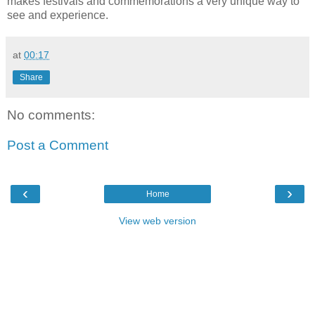
makes festivals and commemorations a very unique way to
see and experience.
at
00:17
Share
No comments:
Post a Comment
‹
›
Home
View web version