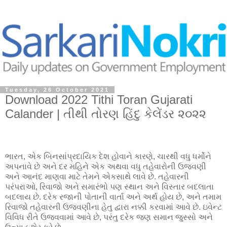
Tuesday, 26 October 2021
Download 2022 Tithi Toran Gujarati
Calander | તીથી તોરણ હિંદુ કેલેંડર ૨૦૨૨
ભારત, એક બિનસાંપ્રદાયિક દેશ હોવાને કારણે, ચારથી વધુ ધર્મોને
અપનાવે છે અને દર મહિને એક અથવા વધુ તહેવારોની ઉજવણી
અને આનંદ માણવા માટે તેમને એકસાથે લાવે છે. તહેવારની
પરંપરાઓ, રિવાજો અને સમારંભો પણ સ્થાન અને વિસ્તાર બદલાતા
બદલાય છે. દરેક રજાની પોતાની વાર્તા અને અર્થ હોય છે, અને તમામ
રિવાજો તહેવારની ઉજવણીના હેતુ દ્વારા નક્કી કરવામાં આવે છે. ઇવેન્ટ
વિવિધ રીતે ઉજવવામાં આવે છે, પરંતુ દરેક જણ સમાન જુસ્સો અને