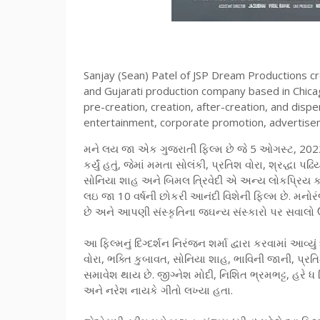
Sanjay (Sean) Patel of JSP Dream Productions cre
and Gujarati production company based in Chicago,
pre-creation, creation, after-creation, and dispe
entertainment, corporate promotion, advertisem
મને લય જા એક ગુજરાતી ફિલ્મ છે જે 5 ઓગસ્ટ, 2022ન
કર્યું હતું, જેમાં મમતા સોલંકી, પ્રતિશ વોરા, શ્રદ્ધ
સોનિયા શાહ અને બિમલ ત્રિવેદી એ અન્ય લોકપ્રિય કલ
લઇ જા 10 વર્ષની છોકરી આનંદી વિશેની ફિલ્મ છે. મ
છે અને આપણી સંસ્કૃતિના જઘન્ય સંસ્કારો પર સવાલો ઉ
આ ફિલ્મનું દિગ્દર્શન નિરંજન શર્મા દ્વારા કરવામાં આવ્યુ
વોરા, ભક્તિ કુબાવત, સોનિયા શાહ, ભાવિની જાની, પ્રતિમ
સમાવેશ થાય છે. જીગ્નેશ મોદી, નિશિત ભ્રમભટ્ટ, હરે ધ સ
અને નરેશ નાયકે ગીતો લખ્યા હતા.