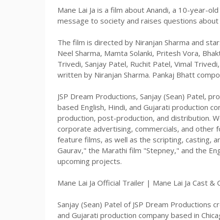
Mane Lai Ja is a film about Anandi, a 10-year-old 
message to society and raises questions about ou
The film is directed by Niranjan Sharma and sta
Neel Sharma, Mamta Solanki, Pritesh Vora, Bhakti
Trivedi, Sanjay Patel, Ruchit Patel, Vimal Trive
written by Niranjan Sharma. Pankaj Bhatt compo
JSP Dream Productions, Sanjay (Sean) Patel, pro
based English, Hindi, and Gujarati production c
production, post-production, and distribution. W
corporate advertising, commercials, and other fo
feature films, as well as the scripting, casting, 
Gaurav," the Marathi film "Stepney," and the En
upcoming projects.
Mane Lai Ja Official Trailer | Mane Lai Ja Cast &
Sanjay (Sean) Patel of JSP Dream Productions cre
and Gujarati production company based in Chicago,