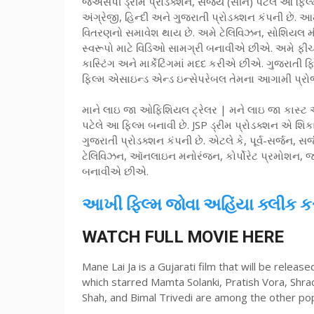
જેએસપી ડ્રીમ પ્રોડક્શન, સંજય (સીન) પટેલે આ ફિલ્મનું
અંગ્રેજી, હિન્દી અને ગુજરાતી પ્રોડક્શન કંપની છે. આમ
વિતરણનો સમાવેશ થાય છે. અમે ટેલિવિઝન, સોશિયલ મીડ
સ્વરૂપો માટે વિડિઓ સામગ્રી બનાવીએ છીએ. અમે ફીચર ફિ
કાસ્ટિંગ અને માર્કેટિંગમાં મદદ કરીએ છીએ. ગુજરાતી ફિ
ફિલ્મ એસાઇન્ડ એન્ડ ઇન્સેપરેબલ તેમના આગામી પ્રોજેક
માને લાઇ જા ઓફિશિયલ ટ્રેલર | મને લાઇ જા કાસ્ટ અ
પટેલે આ ફિલ્મ બનાવી છે. JSP ડ્રીમ પ્રોડક્શન એ શિ
ગુજરાતી પ્રોડક્શન કંપની છે. એટલે કે, પૂર્વ-સર્જન, સ
ટેલિવિઝન, ઑનલાઇન મનોરંજન, કોર્પોરેટ પ્રમોશન, જાહે
બનાવીએ છીએ.
આખી ફિલ્મ જોવા અહિંયા ક્લીક ક
WATCH FULL MOVIE HERE
Mane Lai Ja is a Gujarati film that will be relea
which starred Mamta Solanki, Pratish Vora, Shrad
Shah, and Bimal Trivedi are among the other pop