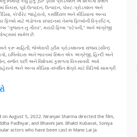
 નિર્માણ કર્યું હતું. JSP ડ્રીમ પ્રોડક્શન એ શિકાગો સ્થિત
ાં વિકાસ, પૂર્વ-ઉત્પાદન, ઉત્પાદન, પોસ્ટ-પ્રોડક્શન અને
િયા, કોર્પોરેટ જાહેરાતો, કમર્શિયલ અને મીડિયાના અન્ય
લ્મો માટે ભંડોળના સંપાદનમાં તેમજ ફિલ્મોની સ્ક્રિપ્ટિંગ,
લ્મ "ગુજરાત નુ ગૌરવ", મરાઠી ફિલ્મ "સ્ટેપની," અને અંગ્રેજી
્ટ્સમાં સામેલ છે.
ને ક્રૂ માહિતી, જેએસપી ડ્રીમ પ્રોડક્શનના સંજય (સીન)
કાગો, ઇલિનોઇસ અને ભારતમાં સ્થિત એક અંગ્રેજી, હિન્દી અને
ર્જન, સર્જન પછી અને વિક્ષેપમાં કુશળતા વિકસાવવી. અમે
રાતો અને અન્ય મીડિયા-સંબંધિત ક્ષેત્રો માટે વિડિઓ સામગ્રી
રો
sed on August 5, 2022. Niranjan Sharma directed the film,
dha Padhiyar, and Bhavini Jani. Bhakti Kubavat, Soniya
ular actors who have been cast in Mane Lai Ja.