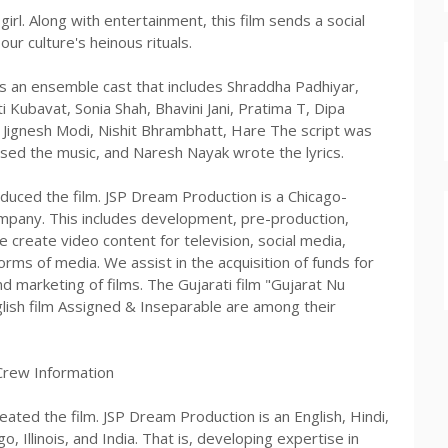
girl. Along with entertainment, this film sends a social
r culture's heinous rituals.
rs an ensemble cast that includes Shraddha Padhiyar,
 Kubavat, Sonia Shah, Bhavini Jani, Pratima T, Dipa
di, Jignesh Modi, Nishit Bhrambhatt, Hare The script was
sed the music, and Naresh Nayak wrote the lyrics.
duced the film. JSP Dream Production is a Chicago-
ompany. This includes development, pre-production,
e create video content for television, social media,
rms of media. We assist in the acquisition of funds for
and marketing of films. The Gujarati film "Gujarat Nu
glish film Assigned & Inseparable are among their
 Crew Information
ated the film. JSP Dream Production is an English, Hindi,
 Illinois, and India. That is, developing expertise in