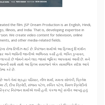
ated the film. JSP Dream Production is an English, Hindi,
 Illinois, and India. That is, developing expertise in
rsion. We create video content for television, online
ents, and other media-related fields.
ા રોજ રિલીઝ થઈ છે. નિરંજન શર્માએ આ ફિલ્મનું દિગ્દર્શન
ા પઢિયાર અને ભાવિની જાનીએ અભિનય કર્યો હતો. ભક્તિ કુબાવત,
ાકારો છે જેમને માને લાઇ જામાં ભૂમિકા આપવામાં આવી છે. મને
નોરંજનની સાથે સાથે આ ફિલ્મ સમાજને એક સામાજિક સંદેશ આપે
ભા કરે છે.
ં છે અને તેમાં શ્રદ્ધા પઢિયાર, નીલ શર્મા, મમતા સોલંકી, પ્રિતેશ
ા ટી, દીપા ત્રિવેદી, સંજય પટેલ, રુચિત પટેલ, વિમલ ત્રિવેદીનો
્ક્રિપ્ટ નિરંજન શર્માએ લખી હતી. પંકજ ભટ્ટે સંગીત આપ્યું હતું