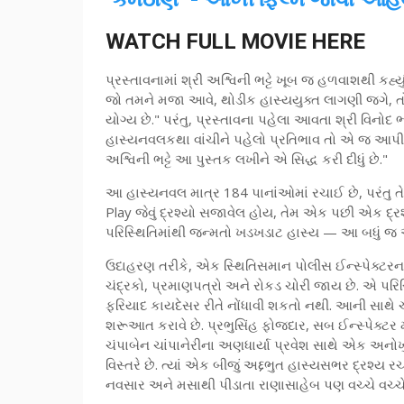
WATCH FULL MOVIE HERE
પ્રસ્તાવનામાં શ્રી અશ્વિની ભટ્ટે ખૂબ જ હળવાશથી કહ્ય
જો તમને મજા આવે, થોડીક હાસ્યયુક્ત લાગણી જગે,
યોગ્ય છે." પરંતુ, પ્રસ્તાવના પહેલા આવતા શ્રી વિનોદ ભટ
હાસ્યનવલકથા વાંચીને પહેલો પ્રતિભાવ તો એ જ આપી 
અશ્વિની ભટ્ટે આ પુસ્તક લખીને એ સિદ્ધ કરી દીધું છે."
આ હાસ્યનવલ માત્ર 184 પાનાંઓમાં રચાઈ છે, પરંતુ તેમાં
Play જેવું દ્રશ્યો સજાવેલ હોય, તેમ એક પછી એક દ્
પરિસ્થિતિમાંથી જન્મતો ખડખડાટ હાસ્ય — આ બધું જ અત્
ઉદાહરણ તરીકે, એક સ્થિતિસમાન પોલીસ ઈન્સ્પેક્ટરના ઘ
ચંદ્રકો, પ્રમાણપત્રો અને રોકડ ચોરી જાય છે. એ પરિસ્થ
ફરિયાદ કાયદેસર રીતે નોંધાવી શકતો નથી. આની સાથે 
શરૂઆત કરાવે છે. પ્રભુસિંહ ફોજદાર, સબ ઈન્સ્પેક્ટર
ચંપાબેન ચાંપાનેરીના અણધાર્યા પ્રવેશ સાથે એક અનોખુ
વિસ્તરે છે. ત્યાં એક બીજું અદ્દભુત હાસ્યસભર દ્રશ્ય 
નવસાર અને મસાથી પીડાતા રાણાસાહેબ પણ વચ્ચે વચ્ચ