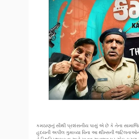
કમઠાણનું સૌથી પ્રશંસનીય પાસું એ છે કે તેના સામાજિ
હૃદયની અપીલ ગુમાવ્યા વિના આ થીમ્સની જટિલતાઓને શોધ