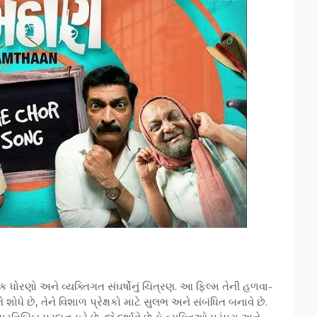
ક ધોરણો અને વ્યક્તિગત સંઘર્ષોનું ચિત્રણ. આ ફિલ્મ તેની હળવા-
ે છે, તેને વિશાળ પ્રેક્ષકો માટે સુલભ અને સંબંધિત બનાવે છે.