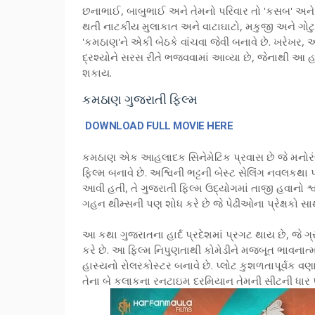
છનાભાઈ, બાબુભાઈ અને તેમનો પરિવાર તો 'કસબ' અને 
થતી નાટકીય મુલાકાત અને વાટાઘાટો, મકુજી અને ગોટુ 
'કમઠાણ'ને એકી બેઠકે વાંચવા જેવી બનાવે છે. ખરેખર,
દ્રશ્યોને સરસ રીતે ભજવવામાં આવ્યા છે, જેનાથી 
શકાય.
કમઠાણ ગુજરાતી ફિલ્મ
DOWNLOAD FULL MOVIE HERE
કમઠાણ એક આહલાદક સિનેમેટિક પ્રવાસ છે જે મનોરંજનને
ફિલ્મ બનાવે છે. અશ્વિની ભટ્ટની બેસ્ટ સેલિંગ નવલક
આવી હતી, તે ગુજરાતી ફિલ્મ ઉદ્યોગમાં તાજી હવાનો શ્વાસ
ગહન થીમ્સની પણ શોધ કરે છે જે પેઢીઓના પ્રેક્ષકો સાથે
આ કથા ગુજરાતના હાર્દ પ્રદેશમાં પ્રગટ થાય છે, જે
કરે છે. આ ફિલ્મ નિપુણતાથી કોમેડીને મજબૂત ભાવનાત્મક
હાસ્યનો રોલરકોસ્ટર બનાવે છે. પ્લોટ કુશળતાપૂર્વક વણા
તેના બે કલાકના રનટાઇમ દરમિયાન તેમની સીટની ધાર પર