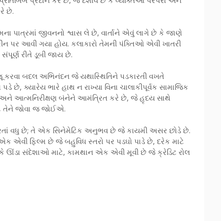
બિંબ પ્રદાન કરે છે, જે દર્શાવે છે કે વ્યક્તિઓ પરંપરા અને
ે છે.
પાત્રમાં જીવનનો શ્વાસ લે છે, વાર્તાને એવું લાગે છે કે જાણે
્ક્રીન પર આવી ગયા હોય. કલાકારો તેમની પંક્તિઓ એવી ખાતરી
સંપૂર્ણ રીતે ડૂબી જાય છે.
 રજૂ કરવા બદલ અભિનંદન જે યથાસ્થિતિને પડકારતી વખતે
ગ પડે છે, ક્યારેય ભારે હાથ ન રાખ્યા વિના ચાલાકીપૂર્વક સામાજિક
ને આત્મનિરીક્ષણ બંનેને આમંત્રિત કરે છે, જે હૃદય સાથે
ટે તેને જોવા જ જોઈએ.
ાં વધુ છે; તે એક સિનેમેટિક અનુભવ છે જે કાયમી અસર છોડે છે.
 એવી ફિલ્મ છે જે બહુવિધ સ્તરો પર પડઘો પાડે છે, દરેક માટે
 કે ઊંડા સંદેશાઓ માટે, કામથાન એક એવી મૂવી છે જે ક્રેડિટ રોલ