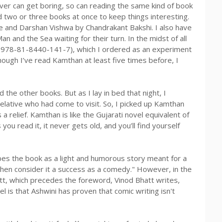
ver can get boring, so can reading the same kind of book
ad two or three books at once to keep things interesting.
ce and Darshan Vishwa by Chandrakant Bakshi. I also have
 and the Sea waiting for their turn. In the midst of all
: 978-81-8440-141-7), which I ordered as an experiment
hough I’ve read Kamthan at least five times before, I
shed the other books. But as I lay in bed that night, I
r relative who had come to visit. So, I picked up Kamthan
was a relief. Kamthan is like the Gujarati novel equivalent of
 read it, it never gets old, and you’ll find yourself
bes the book as a light and humorous story meant for a
 then consider it a success as a comedy." However, in the
tt, which precedes the foreword, Vinod Bhatt writes,
l is that Ashwini has proven that comic writing isn't