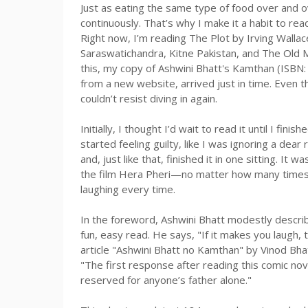
Just as eating the same type of food over and o
continuously. That’s why I make it a habit to re
Right now, I’m reading The Plot by Irving Walla
Saraswatichandra, Kitne Pakistan, and The Old Man
this, my copy of Ashwini Bhatt's Kamthan (ISBN
from a new website, arrived just in time. Even t
couldn’t resist diving in again.
Initially, I thought I’d wait to read it until I fini
started feeling guilty, like I was ignoring a dea
and, just like that, finished it in one sitting. It 
the film Hera Pheri—no matter how many times you
laughing every time.
In the foreword, Ashwini Bhatt modestly descri
fun, easy read. He says, "If it makes you laugh,
article "Ashwini Bhatt no Kamthan" by Vinod Bha
"The first response after reading this comic nove
reserved for anyone’s father alone."