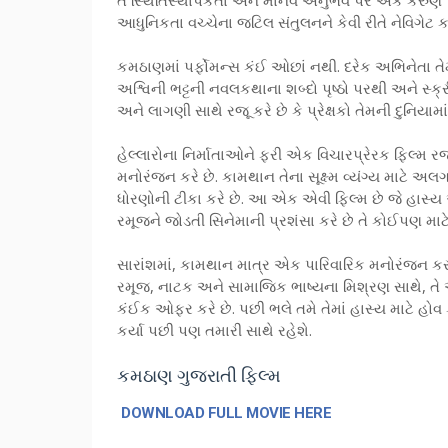
તે સ્થિતિસ્થાપકતા અને માનવ અનુભવ પર એક કરુણ પ્રતિ
આધુનિકતા વચ્ચેના જટિલ સંતુલનને કેવી રીતે નેવિગેટ કર
કમઠાણમાં પર્ફોમન્સ કંઈ ઓછાં નથી. દરેક અભિનેતા તેમના 
અશ્વિની ભટ્ટની નવલકથાના શબ્દો પૃષ્ઠો પરથી અને સ
અને લાગણી સાથે રજૂ કરે છે કે પ્રેક્ષકો તેમની દુનિયામાં 
હેલ્લારોના નિર્માતાઓને ફરી એક વિચારપ્રેરક ફિલ્મ
મનોરંજન કરે છે. કામથાન તેના સૂક્ષ્મ વ્યંગ્ય માટે અલ
ધોરણોની ટીકા કરે છે. આ એક એવી ફિલ્મ છે જે હાસ્ય અ
રમૂજને જોડતી સિનેમાની પ્રશંસા કરે છે તે કોઈપણ મા
સારાંશમાં, કામથાન માત્ર એક પારિવારિક મનોરંજન કરત
રમૂજ, નાટક અને સામાજિક ભાષ્યના મિશ્રણ સાથે, તે એક
કંઈક ઓફર કરે છે. પછી ભલે તમે તેમાં હાસ્ય માટે હોવ
કર્યા પછી પણ તમારી સાથે રહેશે.
કમઠાણ ગુજરાતી ફિલ્મ
DOWNLOAD FULL MOVIE HERE