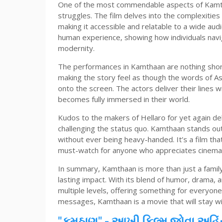
One of the most commendable aspects of Kamtha
struggles. The film delves into the complexities
making it accessible and relatable to a wide audi
human experience, showing how individuals navig
modernity.
The performances in Kamthaan are nothing short o
making the story feel as though the words of A
onto the screen. The actors deliver their lines 
becomes fully immersed in their world.
Kudos to the makers of Hellaro for yet again del
challenging the status quo. Kamthaan stands out f
without ever being heavy-handed. It’s a film that
must-watch for anyone who appreciates cinema 
In summary, Kamthaan is more than just a family 
lasting impact. With its blend of humor, drama, 
multiple levels, offering something for everyone
messages, Kamthaan is a movie that will stay with
"કમઠાણ"
- આખી ફિલ્મ જોવા અહિંય