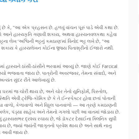
ું છે કે, "આ એક પ્રહસન છે. હળવું વાંચન પૂરું પાડે એવી કથા છે.
 તો આને હાસ્યકૃતિ ગણાવી શકાય, અથવા હાસ્યનવલકથા કહેવા
્ટના લેખ ‘અશ્વિની ભટ્ટનું કમઠાણ’માં વિનોદ ભટ્ટ લખે છે, "આ
શકાય કે હાસ્યલેખન કોઈના पूજ્ય પિતાશ્રીનો ઈજારો નથી.
 હાસ્યને ઠાંસી-ઠાંસીને ભરવામાં આવ્યું છે. જાણે કોઈ Farcical
રશ્યો ભજવાતા જાય છે. પાત્રોની અવરજવર, તેમના સંવાદો, અને
યંત સુંદર રીતે આલેખાયું છે.
રમાં જ ચોરી થાય છે, અને ચોર તેનો યુનિફોર્મ, પિસ્તોલ,
િતિ એવી ટ્રેજિ-કોમિક છે કે તે ઈન્સ્પેક્ટર હોવા છતાં પોતાની
ચા વાળો, કેળાવાળો અને વિઠ્ઠલ પાનવાળો — આ ત્રણે કમઠાણની
 મલેક, પંડ્યા સાહેબ અને તેમનો ગગલો પછી આ વાતમાં જોડાય છે.
ં હાસ્યસભર દ્રશ્ય રચાય છે, જે ડૉકટર દેસાઈના ક્લિનિક સુધી
રચાય છે, જ્યાં જયંતી જાગૃતનો પ્રવેશ થાય છે અને સાથે નાનુ
ે આવી જાય છે.