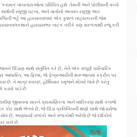
'કરામત' વાંચનારાઓના પરિચિત હશે. તેમની અને પોલીસની વચ્ચે
સાથેની રમૂજી ઘટના, અને વાર્તાનો અત્યંત રમૂજી અંત
 અશ્વિની ભટ્ટે આ હાસ્યનવલમાં એક કુશળ નાટ્યકારની જેમ
આ હાસ્યનવલકથાને હાસ્યસભર નાટક તરીકે પણ સરળતાથી રજૂ કરી
 ઊંડાણ સાથે સંતુલિત કરે છે, તેને એક સંપૂર્ણ પારિવારિક
થા પર આધારિત, આ ફિલ્મ, જે ફેબ્રુઆરીની શરૂઆતમાં સ્ક્રીન પર
 છે. તે માત્ર સ્વચ્છ, હોંશિયાર રમૂજને મોખરે લાવે છે પરંતુ
 પડઘો પાડે છે.
 ગ્રામીણ જીવનના સારને પ્રામાણિકતા અને વશીકરણ સાથે કબજે
 કોર સાથે ભેળવે છે, જે ઊંડા પ્રતિબિંબની ક્ષણો સાથે જોડાયેલા
યેલ છે, અણધાર્યા વળાંકો અને વળાંકોથી ભરેલો છે જે દર્શકોને
 રાખે છે.