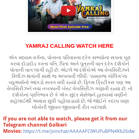
YAMRAJ CALLING WATCH HERE
એક મધ્યમ વર્ગના, પોતાના પરિવારના દરેક સભ્યોના સપના પૂરા
કરવા દોડાદોડ કરતા પતિ, પિતા અને પુત્રની વાત દરેક દર્શકોને
પોતાની વાત લાગી રહી છે. એટલે જ દર્શકોએ આ વેબસિરીઝને
રિલીઝ થતાંની સાથે જ અપનાવી લીધી. ‘યમરાજ કોલિંગ’ના
વ્યુઅર્સનો આંકડો સતત વધી રહ્યો છે. ફિલ્મ ક્રિટીક્સ પણ આ
વેબસિરીઝને નવા તબક્કાની બેસ્ટ વેબસિરીઝ ગણાવી રહ્યા છે. તો
દર્શકોના પ્રતિભાવ છે કે એક સુંદર મેસેજને હાસ્યમાં વણીને
સહેલાઈથી અમારા સુધી પહોંચાડાયો છે, જે જોઈને કદાચ ઘણા
લોકોની જીવન જીવવાની રીત બદલાશે.
If you are not able to watch, please get it from our
Telegram channel Golkeri
Movies:
https://t.me/joinchat/AAAAAFCIWUPuBPN4Kb26dw