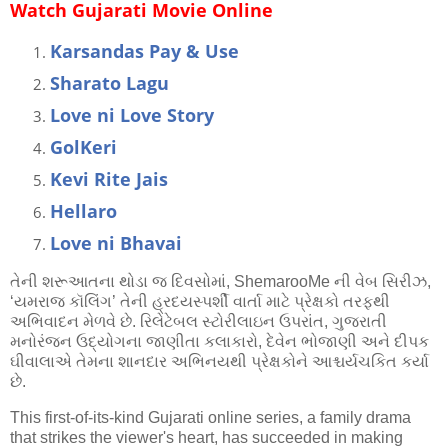
Watch Gujarati Movie Online
Karsandas Pay & Use
Sharato Lagu
Love ni Love Story
GolKeri
Kevi Rite Jais
Hellaro
Love ni Bhavai
તેની શરૂઆતના થોડા જ દિવસોમાં, ShemarooMe ની વેબ સિરીઝ,
‘યમરાજ કૉલિંગ’ તેની હ્રદયસ્પર્શી વાર્તા માટે પ્રેક્ષકો તરફથી
અભિવાદન મેળવે છે. રિલેટેબલ સ્ટોરીલાઇન ઉપરાંત, ગુજરાતી
મનોરંજન ઉદ્યોગના જાણીતા કલાકારો, દેવેન ભોજાણી અને દીપક
ઘીવાલાએ તેમના શાનદાર અભિનયથી પ્રેક્ષકોને આશ્ચર્યચકિત કર્યા
છે.
This first-of-its-kind Gujarati online series, a family drama
that strikes the viewer's heart, has succeeded in making