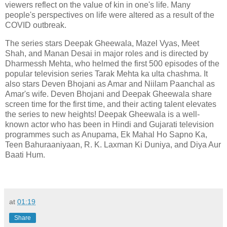
viewers reflect on the value of kin in one's life. Many
people's perspectives on life were altered as a result of the
COVID outbreak.
The series stars Deepak Gheewala, Mazel Vyas, Meet
Shah, and Manan Desai in major roles and is directed by
Dharmessh Mehta, who helmed the first 500 episodes of the
popular television series Tarak Mehta ka ulta chashma. It
also stars Deven Bhojani as Amar and Niilam Paanchal as
Amar's wife. Deven Bhojani and Deepak Gheewala share
screen time for the first time, and their acting talent elevates
the series to new heights! Deepak Gheewala is a well-
known actor who has been in Hindi and Gujarati television
programmes such as Anupama, Ek Mahal Ho Sapno Ka,
Teen Bahuraaniyaan, R. K. Laxman Ki Duniya, and Diya Aur
Baati Hum.
at
01:19
Share